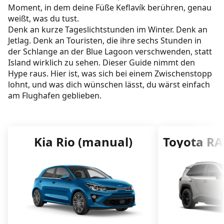
Wer bietet es heute an?
Moment, in dem deine Füße Keflavík berühren, genau
weißt, was du tust.
So buchst du einen Zwischenstopp in 3 Minuten
Denk an kurze Tageslichtstunden im Winter. Denk an
(Schritt für Schritt)
Jetlag. Denk an Touristen, die ihre sechs Stunden in
der Schlange an der Blue Lagoon verschwenden, statt
Günstigen Hin- und Rückflug finden, dann in
Island wirklich zu sehen. Dieser Guide nimmt den
den Zwischenstopp -Flow wechseln
Hype raus. Hier ist, was sich bei einem Zwischenstopp
lohnt, und was dich wünschen lässt, du wärst einfach
Hinflug vs. Rückflug: Wann was
am Flughafen geblieben.
günstiger/leichter ist
Buchungs-Checkliste
Kia Rio (manual)
Toyota RA
Solltest du für deinen Zwischenstopp einen
Mietwagen nehmen?
Schneller Entscheidungsbaum
KEF-Abholung
Wann du keinen Mietwagen nehmen solltest