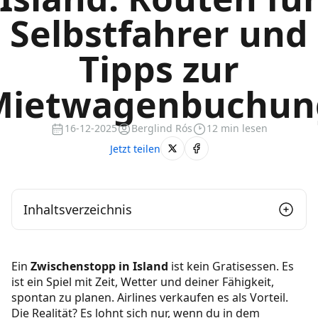
Selbstfahrer und
Tipps zur
Mietwagenbuchun
16-12-2025
Berglind Rós
12 min lesen
Jetzt teilen
Inhaltsverzeichnis
Was ein Zwischenstopp in Island wirklich ist
Ein
Zwischenstopp in Island
ist kein Gratisessen. Es
(und warum Selbstfahren gewinnt)
ist ein Spiel mit Zeit, Wetter und deiner Fähigkeit,
spontan zu planen. Airlines verkaufen es als Vorteil.
Zwischenstopp vs. Layover, ganz einfach
Die Realität? Es lohnt sich nur, wenn du in dem