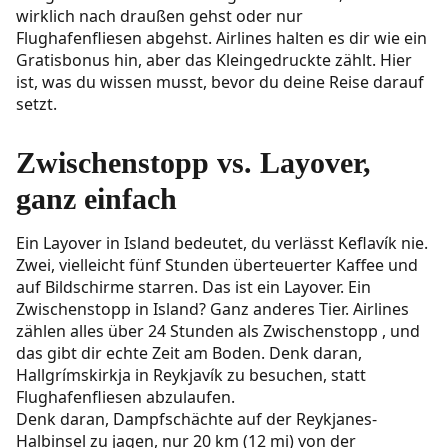
wirklich nach draußen gehst oder nur
48-72 Stunden: zwei Varianten
Flughafenfliesen abgehst. Airlines halten es dir wie ein
Gratisbonus hin, aber das Kleingedruckte zählt. Hier
KEF Abholung/Rückgabe Logistik (30-60
ist, was du wissen musst, bevor du deine Reise darauf
Minuten sparen)
setzt.
Wo du Mietwagen-Schalter/Shuttles an KEF
findest
Zwischenstopp vs. Layover,
Gutes Timing bei Ankunft & Rückgabe
ganz einfach
Kosten im Überblick (damit du das Budget
Ein Layover in Island bedeutet, du verlässt Keflavík nie.
nicht sprengst)
Zwei, vielleicht fünf Stunden überteuerter Kaffee und
auf Bildschirme starren. Das ist ein Layover. Ein
Was der Zwischenstopp verändert
Zwischenstopp in Island? Ganz anderes Tier. Airlines
zählen alles über 24 Stunden als Zwischenstopp , und
Typische Zwischenstopp -Ausgaben:
das gibt dir echte Zeit am Boden. Denk daran,
Mietwagen, Sprit, Parken, Blue Lagoon/Sky
Hallgrímskirkja in Reykjavík zu besuchen, statt
Lagoon Tickets, Essen
Flughafenfliesen abzulaufen.
Denk daran, Dampfschächte auf der Reykjanes-
Buchbare Checkliste (alles, was du vor dem Flug
Halbinsel zu jagen, nur 20 km (12 mi) von der
fixieren solltest)