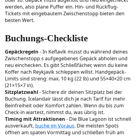
werden, also plane Puffer ein. Hin- und Rückflug-
Tickets mit eingebautem Zwischenstopp bieten den
besten Wert.
Buchungs-Checkliste
Gepäckregeln
- In Keflavík musst du während deines
Zwischenstopp s aufgegebenes Gepäck abholen und
neu einchecken. Es gibt Schließfächer, wenn du keine
Koffer nach Reykjavík schleppen willst. Handgepäck-
Limits sind streng: max. 10 kg (22 lb) und 55×40×20 cm
(21×15×7 in).
Sitzplatzwahl
- Sichere dir deinen Sitzplatz bei der
Buchung. Icelandair lässt dich je nach Tarif für mehr
Beinfreiheit oder Komfort zahlen. Wenn du bis zum
Check-in wartest, nimmst du, was übrig ist.
Timing mit Attraktionen
- Die Blue Lagoon ist schnell
ausverkauft,
buche im Voraus
. Die meisten Spots
öffnen am späten Vormittag und schließen früh am