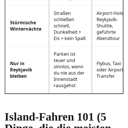
Straßen
Airport-Hotel,
schließen
Reykjavík-
Stürmische
schnell,
Shuttle,
Winternächte
Dunkelheit +
geführte
Eis = kein Spaß
Abendtour
Parken ist
teuer und
Nur in
Flybus, Taxi
sinnlos, wenn
Reykjavík
oder Airport-
du nie aus der
bleiben
Transfer
Innenstadt
rausgehst
Island-Fahren 101 (5