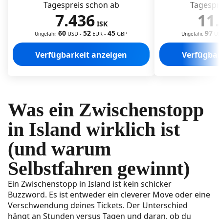
Tagespreis schon ab
Tagespr
Island-Fahren 101 (5 Dinge, die die meisten
7.436
11
verpassen)
ISK
60
52
45
97
USD
-
EUR
-
GBP
U
Ungefähr.
Ungefähr.
Live-Checks für Straße & Wetter
Verfügbarkeit anzeigen
Verfügba
F-Roads nur im Sommer & 4×4 Pflicht
Saisonale Tageslänge
Parken & Tanken nahe KEF/Reykjavík
Was ein Zwischenstopp
Zeitlich getaktete Selbstfahrer-Zwischenstopp -
in Island wirklich ist
Pläne ab KEF
(und warum
4-6 Stunden: Reykjanes Geo-Loop
Selbstfahren gewinnt)
6-9 Stunden: Reykjavík Express
Ein Zwischenstopp in Island ist kein schicker
8-12 Stunden: Mini Golden Circle
Buzzword. Es ist entweder ein cleverer Move oder eine
Verschwendung deines Tickets. Der Unterschied
24 Stunden
hängt an Stunden versus Tagen und daran, ob du