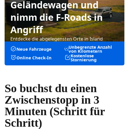
Geländewagen und
nimm die F-Roads in
Angriff
Entdecke die abgelegensten Orte in Island
Unbegrenzte Anzahl
Neue Fahrzeuge
von Kilometern
Kostenlose
Online Check-In
Stornierung
So buchst du einen
Zwischenstopp in 3
Minuten (Schritt für
Schritt)