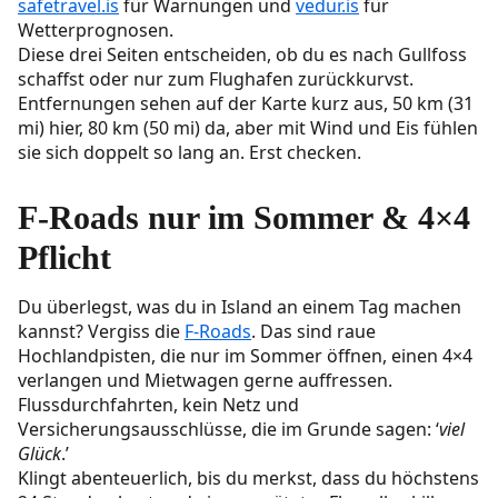
safetravel.is
für Warnungen und
vedur.is
für
Wetterprognosen.
Diese drei Seiten entscheiden, ob du es nach Gullfoss
schaffst oder nur zum Flughafen zurückkurvst.
Entfernungen sehen auf der Karte kurz aus, 50 km (31
mi) hier, 80 km (50 mi) da, aber mit Wind und Eis fühlen
sie sich doppelt so lang an. Erst checken.
F-Roads nur im Sommer & 4×4
Pflicht
Du überlegst, was du in Island an einem Tag machen
kannst? Vergiss die
F-Roads
. Das sind raue
Hochlandpisten, die nur im Sommer öffnen, einen 4×4
verlangen und Mietwagen gerne auffressen.
Flussdurchfahrten, kein Netz und
Versicherungsausschlüsse, die im Grunde sagen: ‘
viel
Glück
.’
Klingt abenteuerlich, bis du merkst, dass du höchstens