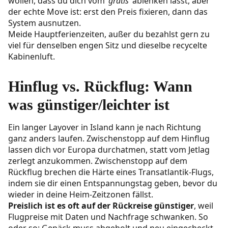
wollen, dass du dich vom ‘
gratis
’ ablenken lässt, aber
der echte Move ist: erst den Preis fixieren, dann das
System ausnutzen.
Meide Hauptferienzeiten, außer du bezahlst gern zu
viel für denselben engen Sitz und dieselbe recycelte
Kabinenluft.
Hinflug vs. Rückflug: Wann
was günstiger/leichter ist
Ein langer Layover in Island kann je nach Richtung
ganz anders laufen. Zwischenstopp auf dem Hinflug
lassen dich vor Europa durchatmen, statt vom Jetlag
zerlegt anzukommen. Zwischenstopp auf dem
Rückflug brechen die Härte eines Transatlantik-Flugs,
indem sie dir einen Entspannungstag geben, bevor du
wieder in deine Heim-Zeitzonen fällst.
Preislich ist es oft auf der Rückreise günstiger
, weil
Flugpreise mit Daten und Nachfrage schwanken. So
oder so: Gepäck muss abgeholt und neu eingecheckt