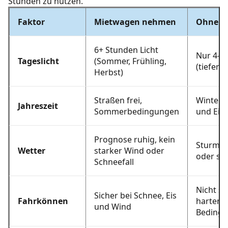
Stunden zu nutzen.
Faktor
Mietwagen nehmen
Ohne M
6+ Stunden Licht
Nur 4-5
Tageslicht
(Sommer, Frühling,
(tiefer 
Herbst)
Straßen frei,
Winters
Jahreszeit
Sommerbedingungen
und Eis 
Prognose ruhig, kein
Sturmw
Wetter
starker Wind oder
oder st
Schneefall
Nicht si
Sicher bei Schnee, Eis
Fahrkönnen
harten
und Wind
Beding