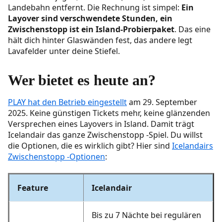
Landebahn entfernt. Die Rechnung ist simpel:
Ein
Flüge mit ausgewähltem Zwischenstopp
Layover sind verschwendete Stunden, ein
Zwischenstopp ist ein Island-Probierpaket
. Das eine
Autotyp für Saison/Route reserviert
hält dich hinter Glaswänden fest, das andere legt
Lavafelder unter deine Stiefel.
Blue Lagoon/Sky Lagoon Slots (schnell
ausverkauft)
Wer bietet es heute an?
Hotel (bei Übernachtung), Offline-Karten,
Links zu Straßenzustand als Lesezeichen
PLAY hat den Betrieb eingestellt
am 29. September
2025. Keine günstigen Tickets mehr, keine glänzenden
FAQ für Selbstfahrer-Zwischenstopp
Versprechen eines Layovers in Island. Damit trägt
Icelandair das ganze Zwischenstopp -Spiel. Du willst
Minimale Zeit, um den Flughafen zu verlassen
die Optionen, die es wirklich gibt? Hier sind
Icelandairs
und trotzdem den Flug zu schaffen?
Zwischenstopp -Optionen
:
Kann ich einen Zwischenstopp nach der
Buchung hinzufügen?
Feature
Icelandair
Brauche ich ein Visum?
Bis zu 7 Nächte bei regulären