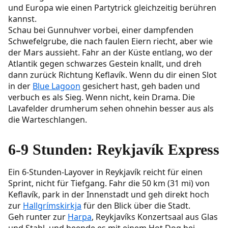
und Europa wie einen Partytrick gleichzeitig berühren
kannst.
Schau bei Gunnuhver vorbei, einer dampfenden
Schwefelgrube, die nach faulen Eiern riecht, aber wie
der Mars aussieht. Fahr an der Küste entlang, wo der
Atlantik gegen schwarzes Gestein knallt, und dreh
dann zurück Richtung Keflavík. Wenn du dir einen Slot
in der
Blue Lagoon
gesichert hast, geh baden und
verbuch es als Sieg. Wenn nicht, kein Drama. Die
Lavafelder drumherum sehen ohnehin besser aus als
die Warteschlangen.
6-9 Stunden: Reykjavík Express
Ein 6-Stunden-Layover in Reykjavík reicht für einen
Sprint, nicht für Tiefgang. Fahr die 50 km (31 mi) von
Keflavík, park in der Innenstadt und geh direkt hoch
zur
Hallgrímskirkja
für den Blick über die Stadt.
Geh runter zur
Harpa
, Reykjavíks Konzertsaal aus Glas
und Stahl, und beende es mit einem Hot Dog bei