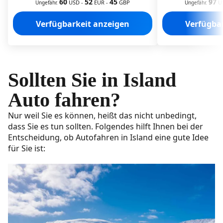
60
52
45
97
Island?
USD
-
EUR
-
GBP
U
Ungefähr.
Ungefähr.
Verkehrsregeln in Island
Verfügbarkeit anzeigen
Verfügba
Führerscheinanforderungen in Island
Geschwindigkeitsbegrenzungen in Island
Sollten Sie in Island
Offroad-Fahren in Island
Auto fahren?
Fahren mit eingeschaltetem Abblendlicht
Nur weil Sie es können, heißt das nicht unbedingt,
Sicherheitsgurte
dass Sie es tun sollten. Folgendes hilft Ihnen bei der
Entscheidung, ob Autofahren in Island eine gute Idee
Telefonieren beim Fahren
für Sie ist:
Übernachten im Auto
Tipps zur Anmietung eines Autos in Island
Mietwagenversicherung in Island
Sichere Fahrtipps in Island