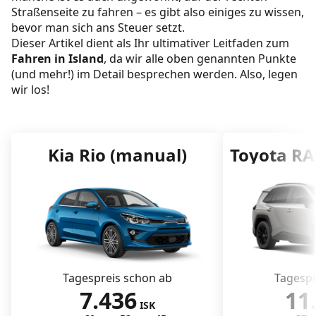
Straßenseite zu fahren – es gibt also einiges zu wissen,
Nachteile
bevor man sich ans Steuer setzt.
Dieser Artikel dient als Ihr ultimativer Leitfaden zum
Straßenbedingungen in Island und die
Fahren in Island
, da wir alle oben genannten Punkte
Ringstraße
(und mehr!) im Detail besprechen werden. Also, legen
Autofahren in Island im Winter:
wir los!
Sicherheitstipps & Essentials
Wie sind die Straßen in Island?
Kia Rio (manual)
Toyota RA
Asphaltierte Straßen
Schotterstraßen
Autobahnen
F-Straßen
Mit dem Auto durch Island reisen
Tagespreis schon ab
Tagespr
7.436
11
Welche Art von Fahrzeug benötigen Sie in
ISK