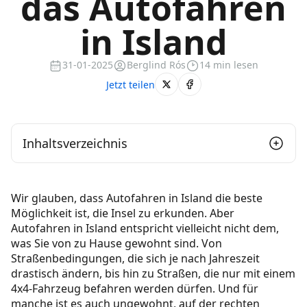
das Autofahren
in Island
31-01-2025
Berglind Rós
14 min lesen
Jetzt teilen
Inhaltsverzeichnis
Sollten Sie in Island Auto fahren?
Wir glauben, dass Autofahren in Island die beste
Benötige ich ein Auto in Island?
Möglichkeit ist, die Insel zu erkunden. Aber
Autofahren in Island entspricht vielleicht nicht dem,
Ist das Autofahren in Island einfach?
was Sie von zu Hause gewohnt sind. Von
Straßenbedingungen, die sich je nach Jahreszeit
Vor- und Nachteile des Autofahrens in Island
drastisch ändern, bis hin zu Straßen, die nur mit einem
4x4-Fahrzeug befahren werden dürfen. Und für
Vorteile
manche ist es auch ungewohnt, auf der rechten