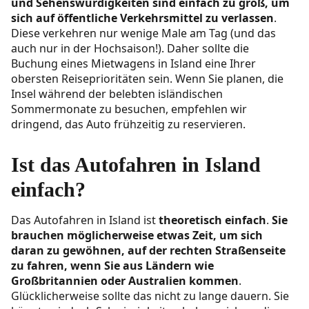
und Sehenswürdigkeiten sind einfach zu groß, um
Tankstellen und Kraftstofftipps
sich auf öffentliche Verkehrsmittel zu verlassen
.
Diese verkehren nur wenige Male am Tag (und das
Fahren in Island: Ein Kinderspiel
auch nur in der Hochsaison!). Daher sollte die
Buchung eines Mietwagens in Island eine Ihrer
obersten Reiseprioritäten sein. Wenn Sie planen, die
Insel während der belebten isländischen
Sommermonate zu besuchen, empfehlen wir
dringend, das Auto frühzeitig zu reservieren.
Ist das Autofahren in Island
einfach?
Das Autofahren in Island ist
theoretisch einfach
.
Sie
brauchen möglicherweise etwas Zeit, um sich
daran zu gewöhnen, auf der rechten Straßenseite
zu fahren, wenn Sie aus Ländern wie
Großbritannien oder Australien kommen
.
Glücklicherweise sollte das nicht zu lange dauern. Sie