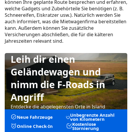
können Ihre geplante Route besprechen und erfahren,
welche Gadgets und Zubehörteile Sie benötigen (z. B.
Schneereifen, Eiskratzer usw.). Natürlich werden Sie
auch informiert, was die Mietwagenfirma bereitstellen
kann. Außerdem können Sie zusätzliche
Versicherungen abschließen, die für die kälteren
Jahreszeiten relevant sind.
Leih dir einen
Geländewagen und
nimm die F-Roads in
Angriff
Entdecke die abgelegensten Orte in Island
Unbegrenzte Anzahl
Neue Fahrzeuge
von Kilometern
Kostenlose
Online Check-In
Stornierung