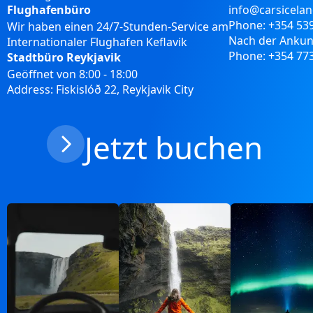
Flughafenbüro
info@carsicela
Phone:
+354 53
Wir haben einen 24/7-Stunden-Service am
Nach der Ankunf
Internationaler Flughafen Keflavik
Phone:
+354 773
Stadtbüro Reykjavik
Geöffnet von 8:00 - 18:00
Address: Fiskislóð 22, Reykjavik City
Jetzt buchen