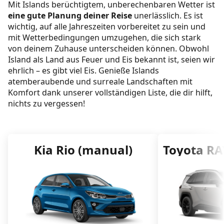
Packliste für den Sommer in Island
Mit Islands berüchtigtem, unberechenbaren Wetter ist
eine gute Planung deiner Reise
unerlässlich. Es ist
Packliste für den Herbst in Island
wichtig, auf alle Jahreszeiten vorbereitet zu sein und
mit Wetterbedingungen umzugehen, die sich stark
Packliste für den Winter in Island
von deinem Zuhause unterscheiden können. Obwohl
Island als Land aus Feuer und Eis bekannt ist, seien wir
Was du im Frühling in Island einpacken
ehrlich – es gibt viel Eis. Genieße Islands
solltest
atemberaubende und surreale Landschaften mit
Komfort dank unserer vollständigen Liste, die dir hilft,
Packliste für einen Roadtrip in Island
nichts zu vergessen!
Outfits für Island: Was ist die Vier-Schichten-
Regel?
Basisschicht
Kia Rio (manual)
Toyota RA
Zwischenschicht
Isolierende Schicht
Außenschicht