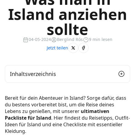
Island anziehen
sollte
04-05-2024
Berglind Rós
9 min lesen
Jetzt teilen
Inhaltsverzeichnis
Wie weiß man, was man für Island einpacken
Bereit für dein Abenteuer in Island? Sorge dafür, dass
soll?
du bestens vorbereitet bist, um die Reise deines
Lebens zu genießen, mit unserer
ultimativen
Packliste für Island
Packliste für Island
. Hier findest du Reisetipps, Outfit-
Packliste für Island nach Jahreszeiten
Ideen für Island und eine Checkliste mit essentieller
Kleidung.