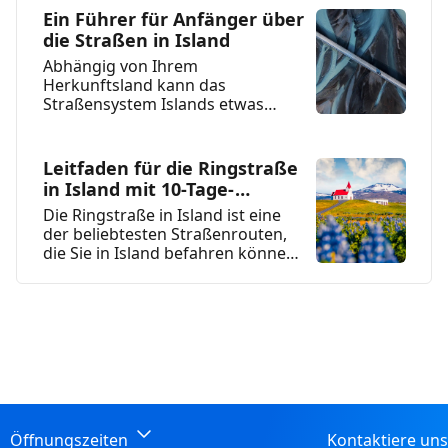
Ein Führer für Anfänger über
die Straßen in Island
Abhängig von Ihrem
Herkunftsland kann das
Straßensystem Islands etwas
anders sein als das, was Sie
gewohnt sind. Dieses...
Leitfaden für die Ringstraße
in Island mit 10-Tage-
Reiseroute
Die Ringstraße in Island ist eine
der beliebtesten Straßenrouten,
die Sie in Island befahren können,
und eine der...
Öffnungszeiten
Kontaktiere un