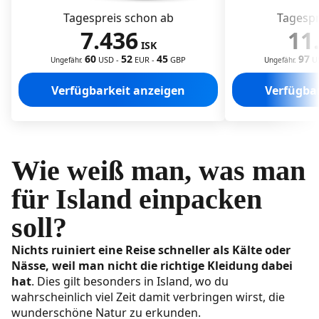
Die besten Schuhe für Island
Tagespreis schon ab
Tagespr
Bereite dich auf dein Abenteuer in Island vor
7.436
11
ISK
60
52
45
97
USD
-
EUR
-
GBP
U
Ungefähr.
Ungefähr.
Verfügbarkeit anzeigen
Verfügba
Wie weiß man, was man
für Island einpacken
soll?
Nichts ruiniert eine Reise schneller als Kälte oder
Nässe, weil man nicht die richtige Kleidung dabei
hat
. Dies gilt besonders in Island, wo du
wahrscheinlich viel Zeit damit verbringen wirst, die
wunderschöne Natur zu erkunden.