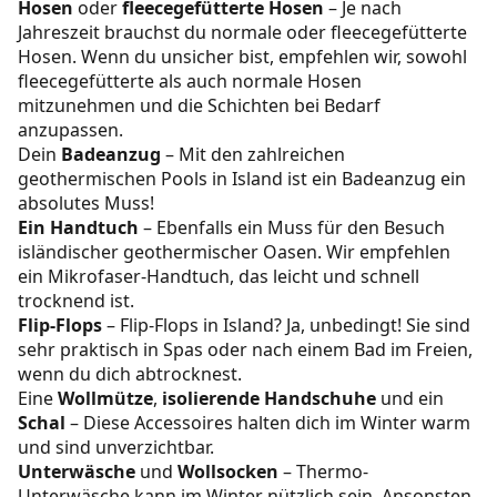
Hosen
oder
fleecegefütterte Hosen
– Je nach
Jahreszeit brauchst du normale oder fleecegefütterte
Hosen. Wenn du unsicher bist, empfehlen wir, sowohl
fleecegefütterte als auch normale Hosen
mitzunehmen und die Schichten bei Bedarf
anzupassen.
Dein
Badeanzug
– Mit den zahlreichen
geothermischen Pools in Island ist ein Badeanzug ein
absolutes Muss!
Ein Handtuch
– Ebenfalls ein Muss für den Besuch
isländischer geothermischer Oasen. Wir empfehlen
ein Mikrofaser-Handtuch, das leicht und schnell
trocknend ist.
Flip-Flops
– Flip-Flops in Island? Ja, unbedingt! Sie sind
sehr praktisch in Spas oder nach einem Bad im Freien,
wenn du dich abtrocknest.
Eine
Wollmütze
,
isolierende Handschuhe
und ein
Schal
– Diese Accessoires halten dich im Winter warm
und sind unverzichtbar.
Unterwäsche
und
Wollsocken
– Thermo-
Unterwäsche kann im Winter nützlich sein. Ansonsten