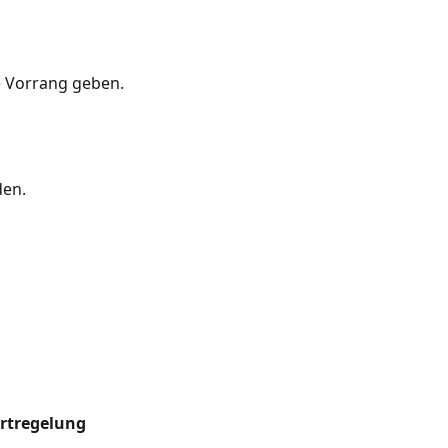
e Vorrang geben.
den.
hrtregelung