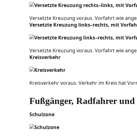
Wandern, Natur und Attraktionen
Pferde und Aktivitäten
Versetzte Kreuzung voraus. Vorfahrt wie ange
Versetzte Kreuzung links–rechts, mit Vorfa
Angeln und Wassersport
Wintersport
Versetzte Kreuzung voraus. Vorfahrt wie ange
Kultur und Gemeinschaft
Kreisverkehr
Einkaufen und Services
Tiere und Natur
Kreisverkehr voraus. Verkehr im Kreis hat Vor
Transport und Häfen
Fußgänger, Radfahrer und 
Routen- und Wegweiser
Schulzone
Richtungsschilder
Abzweige und Ausfahrten