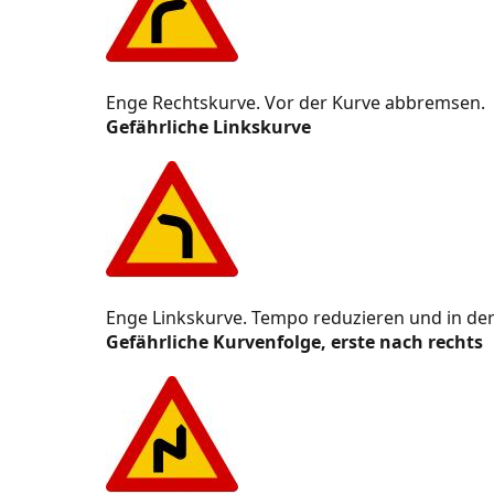
Maß- und Gewichtsbegrenzungen
Halten und Parken
Enge Rechtskurve. Vor der Kurve abbremsen.
Geschwindigkeit und Abstände
Gefährliche Linkskurve
Vorfahrt und Kontrolle
Abbiegen und Überholen verboten
Gefahrgut
Gebotszeichen
Enge Linkskurve. Tempo reduzieren und in der
Gefährliche Kurvenfolge, erste nach rechts
Richtung vorgeschrieben
Kombinierte Richtungen
Vorbeifahren