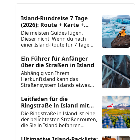
Island-Rundreise 7 Tage
(2026): Route + Karte +
Tipps
Die meisten Guides lügen.
Dieser nicht. Wenn du nach
einer Island-Route für 7 Tage
suchst, die wirklich
funktioniert,...
Ein Führer für Anfänger
über die Straßen in Island
Abhängig von Ihrem
Herkunftsland kann das
Straßensystem Islands etwas
anders sein als das, was Sie
gewohnt sind. Dieses...
Leitfaden für die
Ringstraße in Island mit
10-Tage-Reiseroute
Die Ringstraße in Island ist eine
der beliebtesten Straßenrouten,
die Sie in Island befahren
können, und eine der...
Ultimative Island-Packliste: