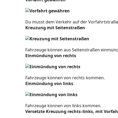
Service-Schilder
Notfälle und Gesundheit
Du musst dem Verkehr auf der Vorfahrtstraß
Kreuzung mit Seitenstraßen
Information und Kommunikation
Toiletten und Abfall
Fahrzeuge können aus Seitenstraßen einmün
Orte und Bereiche
Einmündung von rechts
Unterkünfte
Essen und Trinken
Fahrzeuge können von rechts kommen.
Einmündung von links
Services fürs Fahrzeug
Komfort und Ausstattung
Fahrzeuge können von links kommen.
Sport und Freizeit
Versetzte Kreuzung rechts–links, mit Vorfa