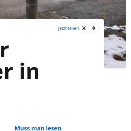
Jetzt teilen
r
r in
Muss man lesen