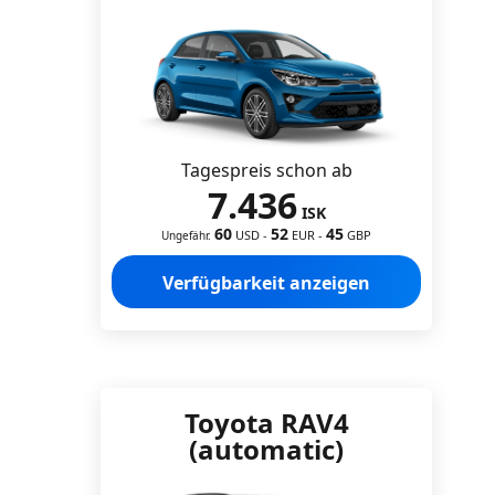
Tagespreis schon ab
7.436
ISK
60
52
45
USD
-
EUR
-
GBP
Ungefähr.
Verfügbarkeit anzeigen
Toyota RAV4
(automatic)