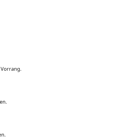
gen)
 Vorrang.
en.
delung
nkungen
en.