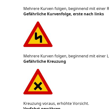
Verkehrsführung
Mehrere Kurven folgen, beginnend mit einer 
Wege und Sonderspuren
Gefährliche Kurvenfolge, erste nach links
Hinweisschilder
Parkinformationen
Fußgänger und Querungen
Vorfahrt und Verkehrsrichtung
Mehrere Kurven folgen, beginnend mit einer L
Gefährliche Kreuzung
Öffentlicher Verkehr
Zonen
Spezielle Nutzung und Hinweise
Tunnel und schwere Fahrzeuge
Kreuzung voraus, erhöhte Vorsicht.
Geschwindigkeiten und Kontrollen
Vorfahrt gewähren