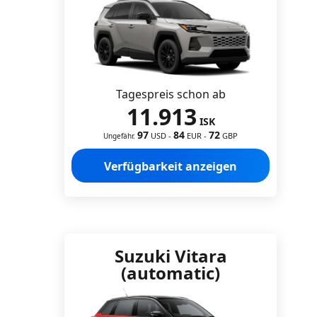
Tagespreis schon ab
11.913
ISK
97
84
72
USD
-
EUR
-
GBP
Ungefähr.
Verfügbarkeit anzeigen
Suzuki Vitara
(automatic)