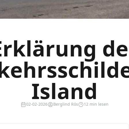
Erklärung de
kehrsschilde
Island
02-02-2026
Berglind Rós
12 min lesen