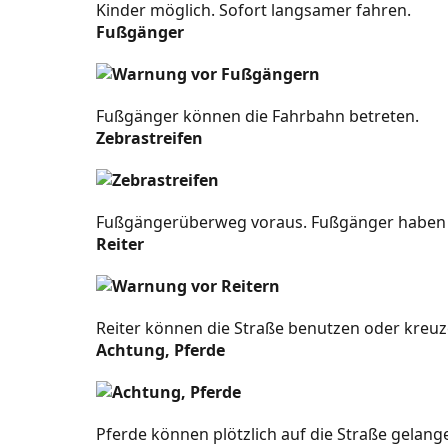
Kinder möglich. Sofort langsamer fahren.
Vorwegweiser (Ziele und Entfernun
Fußgänger
Fahrstreifen und Verkehr
Fußgänger können die Fahrbahn betreten.
Orte und Namen
Zebrastreifen
Straßenkennung
Administrative Grenzen
Fußgängerüberweg voraus. Fußgänger haben
Reiter
Ziele nach Gebietstyp
Spezielle Schilder
Reiter können die Straße benutzen oder kreuz
Fahrstreifenschilder
Achtung, Pferde
Fahrstreifenreduzierung und Einfä
Fahrstreifennutzung und Einschrä
Pferde können plötzlich auf die Straße gelang