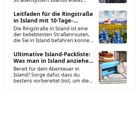
Straßensystem Islands etwas
anders sein als das, was Sie
gewohnt sind. Dieses...
Leitfaden für die Ringstraße
in Island mit 10-Tage-
Reiseroute
Die Ringstraße in Island ist eine
der beliebtesten Straßenrouten,
die Sie in Island befahren können,
und eine der...
Ultimative Island-Packliste:
Was man in Island anziehen
sollte
Bereit für dein Abenteuer in
Island? Sorge dafür, dass du
bestens vorbereitet bist, um die
Reise deines Lebens...