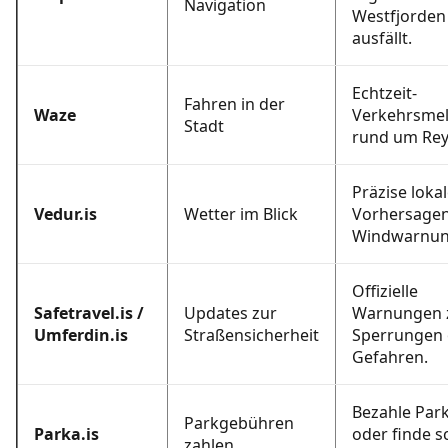
Navigation
Westfjorden
ausfällt.
Echtzeit-
Fahren in der
Waze
Verkehrsme
Stadt
rund um Reyk
Präzise loka
Vedur.is
Wetter im Blick
Vorhersage
Windwarnun
Offizielle
Safetravel.is
/
Updates zur
Warnungen 
Umferdin.is
Straßensicherheit
Sperrungen
Gefahren.
Bezahle Par
Parkgebühren
Parka.is
oder finde s
zahlen