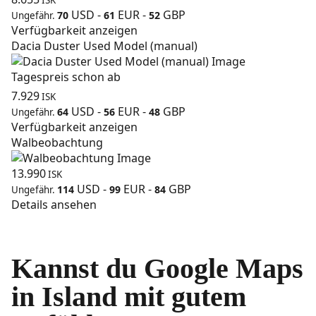
ISK
USD
-
EUR
-
GBP
70
61
52
Ungefähr.
Verfügbarkeit anzeigen
Dacia Duster Used Model (manual)
Tagespreis schon ab
7.929
ISK
USD
-
EUR
-
GBP
64
56
48
Ungefähr.
Verfügbarkeit anzeigen
Walbeobachtung
13.990
ISK
USD
-
EUR
-
GBP
114
99
84
Ungefähr.
Details ansehen
Kannst du Google Maps
in Island mit gutem