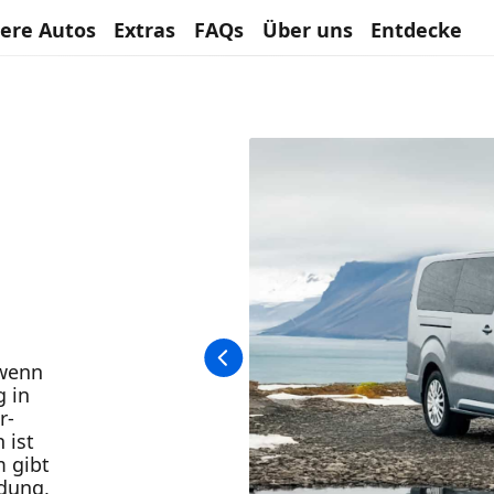
ere Autos
Extras
FAQs
Über uns
Entdecke
 wenn
g in
r-
 ist
m gibt
ndung,