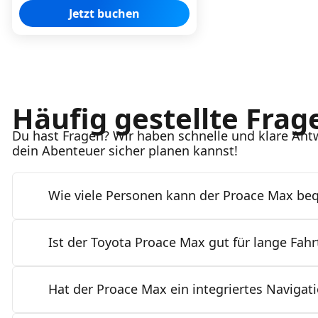
Jetzt buchen
Häufig gestellte Frag
Du hast Fragen? Wir haben schnelle und klare Ant
dein Abenteuer sicher planen kannst!
Wie viele Personen kann der Proace Max be
Ist der Toyota Proace Max gut für lange Fahr
Er bietet normalerweise Platz für bis zu 9 Passagi
Hat der Proace Max ein integriertes Naviga
Ja. Er wurde für langstreckigen Komfort entwickel
Tagesrucksäcke und alles, was nicht hinten herum