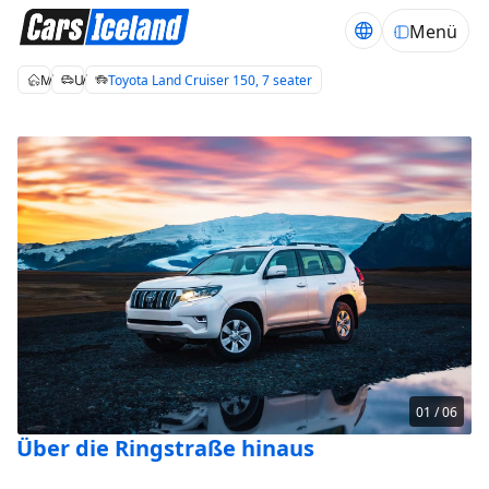
Menü
Mietwagen Island
Unsere Autos
Toyota Land Cruiser 150, 7 seater
01 / 06
Über die Ringstraße hinaus