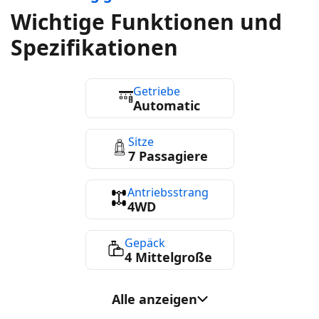
Wichtige Funktionen und
Spezifikationen
Getriebe
Automatic
Sitze
7 Passagiere
Antriebsstrang
4WD
Gepäck
4 Mittelgroße
Kraftstoffverbrauch
Alle anzeigen
ca. 8.9L/100 km