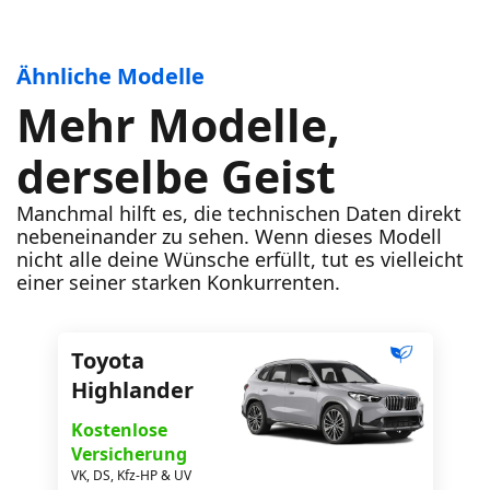
Kraftstofftank
87.0L
Ähnliche Modelle
Mehr Modelle,
Konnektivität
Bluetooth
derselbe Geist
Ladestation
Manchmal hilft es, die technischen Daten direkt
USB-Ladegerät
nebeneinander zu sehen. Wenn dieses Modell
nicht alle deine Wünsche erfüllt, tut es vielleicht
einer seiner starken Konkurrenten.
Toyota
Highlander
Kostenlose
Versicherung
VK, DS, Kfz-HP & UV