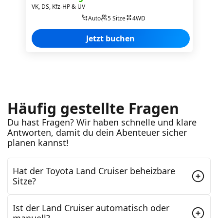
VK, DS, Kfz-HP & UV
Auto
5 Sitze
4WD
Jetzt buchen
Häufig gestellte Fragen
Du hast Fragen? Wir haben schnelle und klare
Antworten, damit du dein Abenteuer sicher
planen kannst!
Hat der Toyota Land Cruiser beheizbare
Sitze?
Ist der Land Cruiser automatisch oder
Ja, die beiden Vordersitze sind beheizt. Das ist ein
manuell?